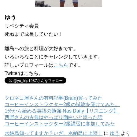
ゆう
リベシティ会員
死ぬまで成長していたい！
離島への旅と料理が大好きです。
いろいろなことにチャレンジしていきます。
詳しいプロフィールは
こちら
です。
Twitterはこちら。
クロネコ屋さんの有料記事(Brain)買ってみた
コーヒーインストラクター2級の試験を受けてみた。
1分から始める英語の勉強-Nas Daily【リスニング】
西野さんの古典はやっぱり面白いと思った話
コーヒーインストラクター2級講習に参加してみた
水納島知ってますか？いざ、水納島に上陸！
に
ゆう
より