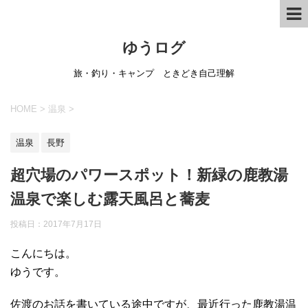
ゆうログ
旅・釣り・キャンプ ときどき自己理解
HOME
>
温泉
>
温泉
長野
超穴場のパワースポット！新緑の鹿教湯
温泉で楽しむ露天風呂と蕎麦
投稿日：
2017年7月17日
こんにちは。
ゆうです。
佐渡のお話を書いている途中ですが、最近行った鹿教湯温