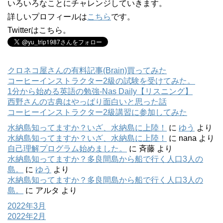
いろいろなことにチャレンジしていきます。
詳しいプロフィールは
こちら
です。
Twitterはこちら。
クロネコ屋さんの有料記事(Brain)買ってみた
コーヒーインストラクター2級の試験を受けてみた。
1分から始める英語の勉強-Nas Daily【リスニング】
西野さんの古典はやっぱり面白いと思った話
コーヒーインストラクター2級講習に参加してみた
水納島知ってますか？いざ、水納島に上陸！
に
ゆう
より
水納島知ってますか？いざ、水納島に上陸！
に
nana
より
自己理解プログラム始めました。
に
斉藤
より
水納島知ってますか？多良間島から船で行く人口3人の
島。
に
ゆう
より
水納島知ってますか？多良間島から船で行く人口3人の
島。
に
アルタ
より
2022年3月
2022年2月