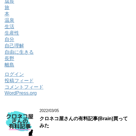
成長
旅
本
温泉
生活
生産性
自分
自己理解
自由に生きる
長野
離島
ログイン
投稿フィード
コメントフィード
WordPress.org
2022/03/05
クロネコ屋さんの有料記事(Brain)買って
みた