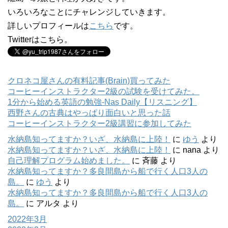
いろいろなことにチャレンジしていきます。
詳しいプロフィールは
こちら
です。
Twitterはこちら。
クロネコ屋さんの有料記事(Brain)買ってみた
コーヒーインストラクター2級の試験を受けてみた。
1分から始める英語の勉強-Nas Daily【リスニング】
西野さんの古典はやっぱり面白いと思った話
コーヒーインストラクター2級講習に参加してみた
水納島知ってますか？いざ、水納島に上陸！
に
ゆう
より
水納島知ってますか？いざ、水納島に上陸！
に
nana
より
自己理解プログラム始めました。
に
斉藤
より
水納島知ってますか？多良間島から船で行く人口3人の
島。
に
ゆう
より
水納島知ってますか？多良間島から船で行く人口3人の
島。
に
アルタ
より
2022年3月