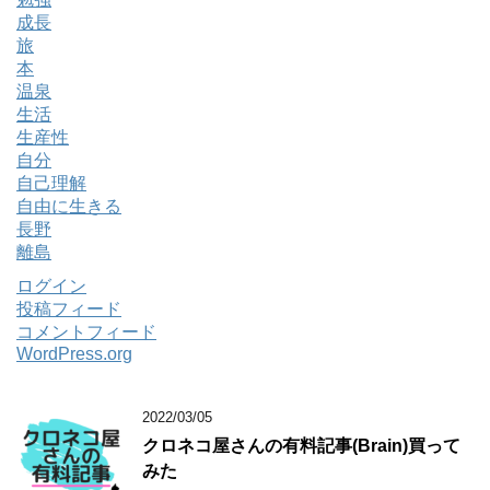
成長
旅
本
温泉
生活
生産性
自分
自己理解
自由に生きる
長野
離島
ログイン
投稿フィード
コメントフィード
WordPress.org
2022/03/05
クロネコ屋さんの有料記事(Brain)買って
みた