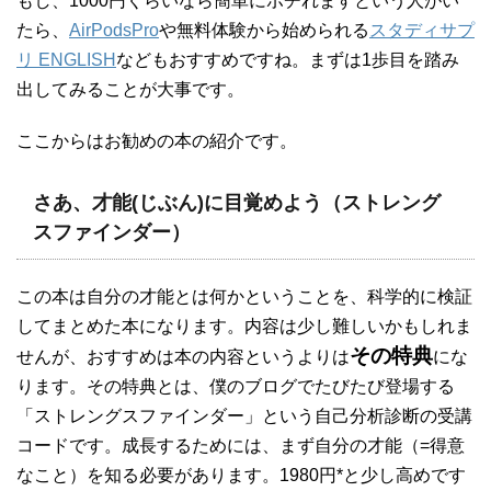
もし、1000円くらいなら簡単にポチれますという人がい
たら、
AirPodsPro
や無料体験から始められる
スタディサプ
リ ENGLISH
などもおすすめですね。まずは1歩目を踏み
出してみることが大事です。
ここからはお勧めの本の紹介です。
さあ、才能(じぶん)に目覚めよう（ストレング
スファインダー）
この本は自分の才能とは何かということを、科学的に検証
してまとめた本になります。内容は少し難しいかもしれま
その特典
せんが、おすすめは本の内容というよりは
にな
ります。その特典とは、僕のブログでたびたび登場する
「ストレングスファインダー」という自己分析診断の受講
コードです。成長するためには、まず自分の才能（=得意
なこと）を知る必要があります。1980円*と少し高めです